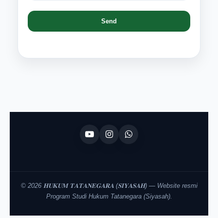
©
2026 𝐇𝐔𝐊𝐔𝐌 𝐓𝐀𝐓𝐀𝐍𝐄𝐆𝐀𝐑𝐀 (𝐒𝐈𝐘𝐀𝐒𝐀𝐇) — Website resmi
Program Studi Hukum Tatanegara (Siyasah).