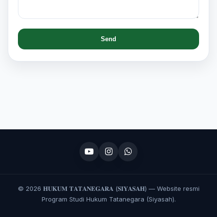
©
2026 𝐇𝐔𝐊𝐔𝐌 𝐓𝐀𝐓𝐀𝐍𝐄𝐆𝐀𝐑𝐀 (𝐒𝐈𝐘𝐀𝐒𝐀𝐇) — Website resmi
Program Studi Hukum Tatanegara (Siyasah).