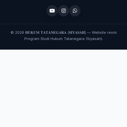
©
2026 𝐇𝐔𝐊𝐔𝐌 𝐓𝐀𝐓𝐀𝐍𝐄𝐆𝐀𝐑𝐀 (𝐒𝐈𝐘𝐀𝐒𝐀𝐇) — Website resmi
Program Studi Hukum Tatanegara (Siyasah).