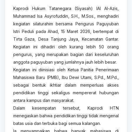
Kaprodi Hukum Tatanegara (Siyasah) IAI Al-Azis,
Muhammad Isa Asyrofuddin, S.H., M.Sos., menghadiri
kegiatan silaturahim bersama Pengurus Paguyuban
Istri Peduli pada Ahad, 15 Maret 2026, bertempat di
Tirta Gaza, Desa Tanjung Jaya, Kecamatan Gantar.
Kegiatan ini dihadiri oleh kurang lebih 50 orang
pengurus, yang merupakan bagian dari keseluruhan
anggota paguyuban yang jumlahnya jauh lebih besar.
Kegiatan ini diinisiasi oleh Ketua Panitia Penerimaan
Mahasiswa Baru (PMB), Ibu Dewi Utami, S.Pd., M.Pd.,
sebagai bentuk ikhtiar dalam memperluas akses
pendidikan tinggi sekaligus mempererat hubungan
antara kampus dan masyarakat.
Dalam kesempatan tersebut, Kaprodi HTN
menegaskan bahwa pendidikan tinggi tidak mengenal
batas usia dan terbuka bagi semua kalangan.
Ia menyampaikan bahwa banyak mahasiswa di